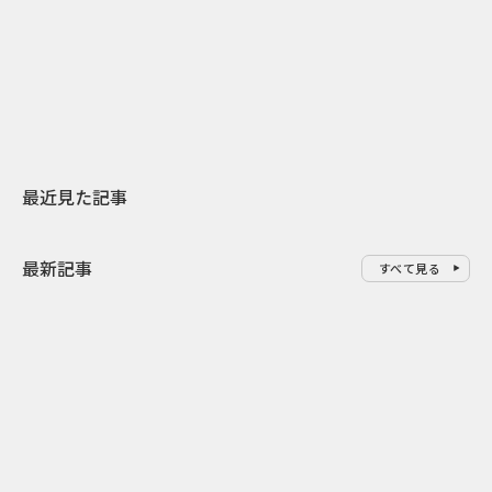
日本上陸30周年を地域の未来へ
AIモデルが「
スターバックスが3県から始める
登場 伝統I
地元共創PR
わせた広告事
最近見た記事
最新記事
すべて見る