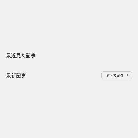
日本上陸30周年を地域の未来へ
AIモデルが「
スターバックスが3県から始める
登場 伝統I
地元共創PR
わせた広告事
最近見た記事
最新記事
すべて見る