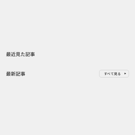
日本上陸30周年を地域の未来へ
AIモデルが「
スターバックスが3県から始める
登場 伝統I
地元共創PR
わせた広告事
最近見た記事
最新記事
すべて見る