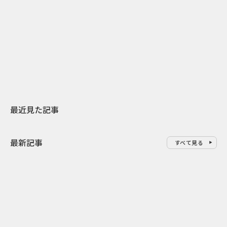
2026.07.31
2026.07.29
日本上陸30周年を地域の未来へ
AIモデルが「
スターバックスが3県から始める
登場 伝統I
地元共創PR
わせた広告事
最近見た記事
最新記事
すべて見る