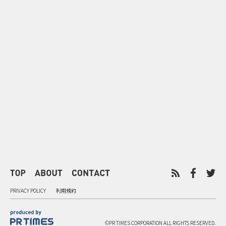
0
2026.08.07
2026.08.07
山形県西川町の中学生が創るAI
町のシンボル
謎解きゲーム 産学官PBL共創型
験 北竜町「
地域ブランディング
ン」の地域ブ
PRIVACY POLICY
利用規約
©PR TIMES CORPORATION ALL RIGHTS RESERVED.