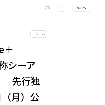
ログイン
0
e＋
（通称シーア
場！ 先行独
日（月）公