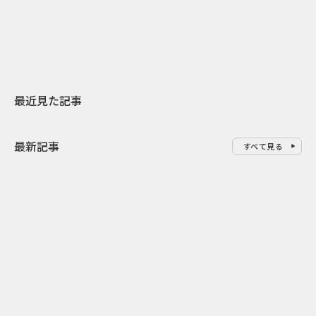
地元共創PR
レラップ新C
最近見た記事
最新記事
すべて見る
0