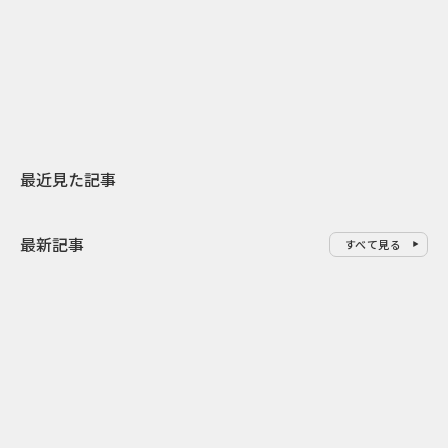
日本上陸30周年を地域の未来へ
AIモデルが「
スターバックスが3県から始める
登場 伝統I
地元共創PR
わせた広告事
最近見た記事
最新記事
すべて見る