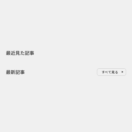
日本上陸30周年を地域の未来へ
おかっぱから
スターバックスが3県から始める
の大刷新 THE
地元共創PR
レラップ新C
最近見た記事
最新記事
すべて見る