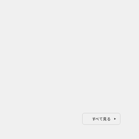
2026.08.04
202
年ぶり
開業25周年×ホラー15周年！ 複
薬味
EWク
数の節目を秋の熱狂へ変える
｜上
USJのPR設計
ろし
すべて見る