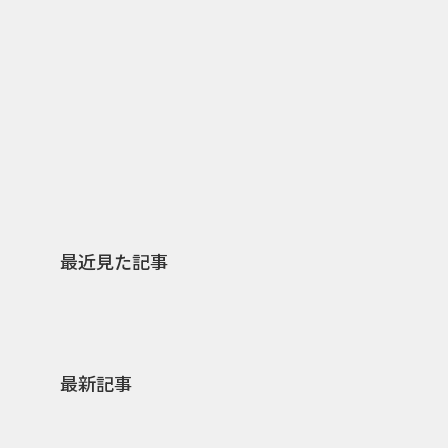
2026.07.31
2026.
日本上陸30周年を地域の未来へ
AIモ
スターバックスが3県から始める
登場 
地元共創PR
わせた
最近見た記事
最新記事