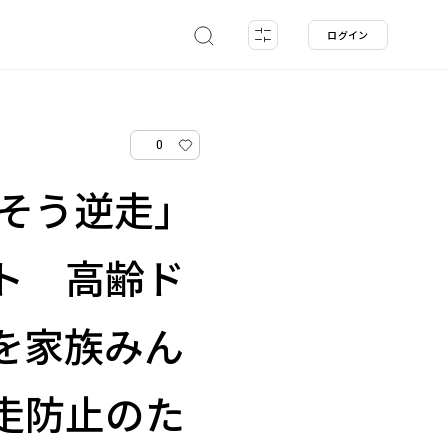
ログイン
0
くそう逆走」
ト 高齢ド
を家族みん
走防止のた