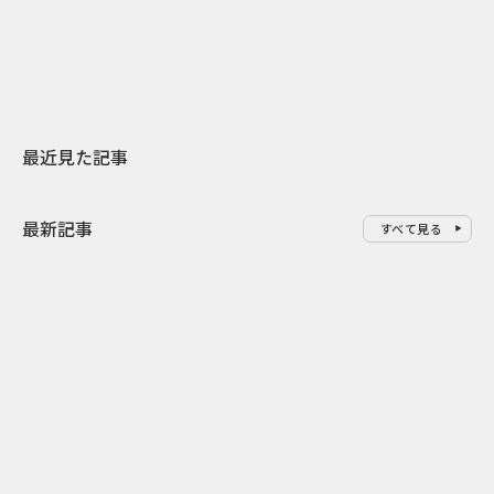
地元共創PR
レラップ新C
最近見た記事
最新記事
すべて見る
0