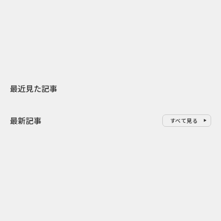
日本上陸30周年を地域の未来へ
AIモデルが「
スターバックスが3県から始める
登場 伝統I
地元共創PR
わせた広告事
最近見た記事
最新記事
すべて見る