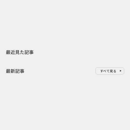
日本上陸30周年を地域の未来へ
AIモデルが「
スターバックスが3県から始める
登場 伝統I
地元共創PR
わせた広告事
最近見た記事
最新記事
すべて見る