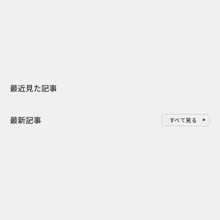
日本上陸30周年を地域の未来へ
AIモデルが「
スターバックスが3県から始める
登場 伝統I
地元共創PR
わせた広告事
最近見た記事
最新記事
すべて見る