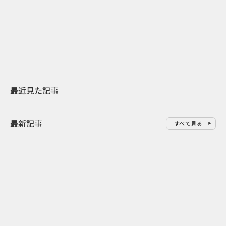
日本上陸30周年を地域の未来へ
おかっぱから
スターバックスが3県から始める
の大刷新 THE
地元共創PR
レラップ新C
最近見た記事
最新記事
すべて見る