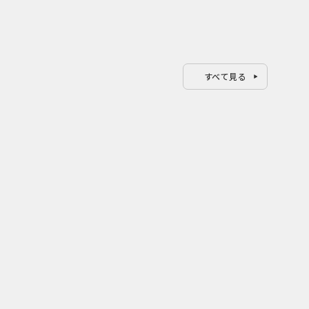
すべて見る
0
0
2026.08.07
202
い ク
行き先ではなく会う人で選ぶ旅
山形
ベン
関係人口を育てる「旅は人まか
謎解