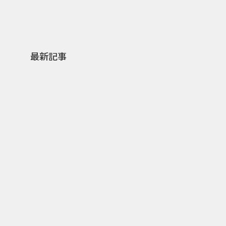
最新記事
0
2026.08.07
2026.
ゲームの新エリアが横浜に出
「試乗
現！『ぽこ あ ポケモン』みなと
体験型