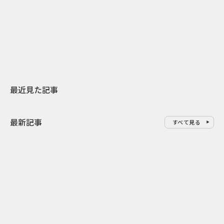
日本上陸30周年を地域の未来へ
AIモデルが「
スターバックスが3県から始める
登場 伝統I
地元共創PR
わせた広告事
最近見た記事
最新記事
すべて見る