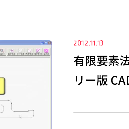
2012.11.13
有限要素
リー版 CA