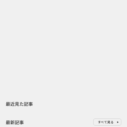
2
2026.07.31
2026.07.29
日本上陸30周年を地域の未来へ
AIモデルが「
スターバックスが3県から始める
登場 伝統I
地元共創PR
わせた広告事
最近見た記事
最新記事
すべて見る