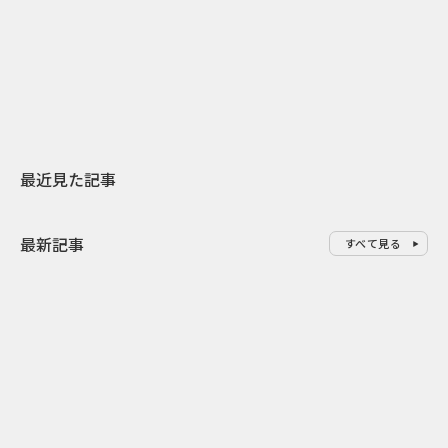
日本上陸30周年を地域の未来へ
AIモデルが「
スターバックスが3県から始める
登場 伝統I
地元共創PR
わせた広告事
最近見た記事
最新記事
すべて見る