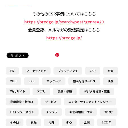
その他のCSR事例についてはこちら
https://predge.jp/search/post?genre=28
会員登録、メルマガの受信設定はこちら
https://predge.jp/
PR
マーケティング
ブランディング
CSR
販促
WEB
SNS
パッケージ
動画配信サービス
映像
Webサイト
アプリ
美容・健康
デジタル機器・家電
商業施設・飲食店
サービス
エンターテインメント・レジャー
IT/インターネット
インフラ
非営利組織・団体
官公庁
その他
食品
地方
都心
全国
2023年