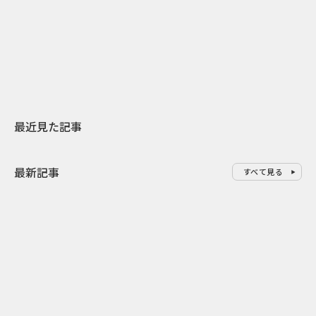
日本上陸30周年を地域の未来へ
AIモデルが「
スターバックスが3県から始める
登場 伝統I
地元共創PR
わせた広告事
最近見た記事
最新記事
すべて見る