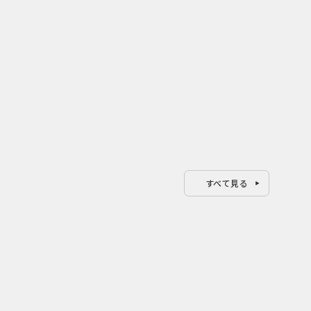
すべて見る