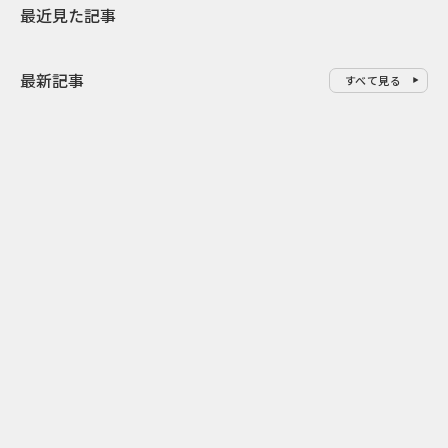
最近見た記事
最新記事
すべて見る
0
2026.08.09
2026.08.08
「水の先をつくれ」インフラを
令和8年8月8
支える会社が水の日に掲げたブ
限りの祭に 
ランド広告
掛ける科学と