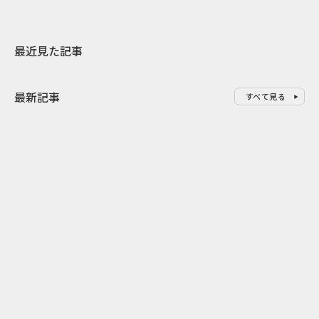
最近見た記事
最新記事
すべて見る
0
2026.08.09
2026.08.08
「水の先をつくれ」インフラを
令和8年8月8
支える会社が水の日に掲げたブ
限りの祭に 