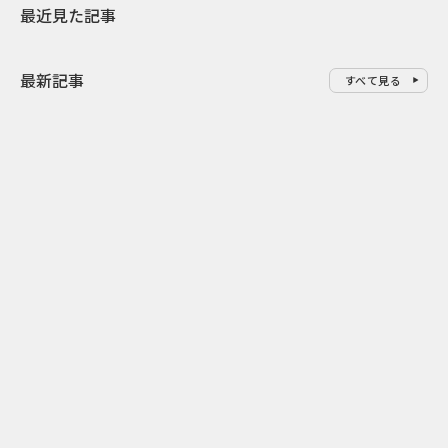
最近見た記事
最新記事
すべて見る
0
2026.08.06
2026.08.06
配って終わらせない とくし丸×
バーガーをコ
ビスコの実売につなげるサンプ
クドナルドが
リング
ンチ需要”