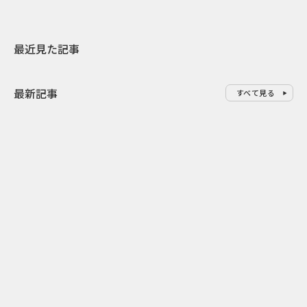
最近見た記事
最新記事
すべて見る
0
2026.08.09
2026.08.08
「水の先をつくれ」インフラを
令和8年8月8
支える会社が水の日に掲げたブ
限りの祭に 