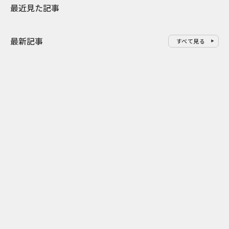
最近見た記事
最新記事
すべて見る
0
2026.08.09
2026.08.08
「水の先をつくれ」インフラを
令和8年8月8
支える会社が水の日に掲げたブ
限りの祭に 
ランド広告
掛ける科学と