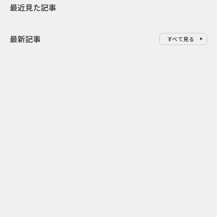
最近見た記事
最新記事
すべて見る
0
2026.08.09
2026.08.08
「水の先をつくれ」インフラを
令和8年8月8
支える会社が水の日に掲げたブ
限りの祭に 
ランド広告
掛ける科学と