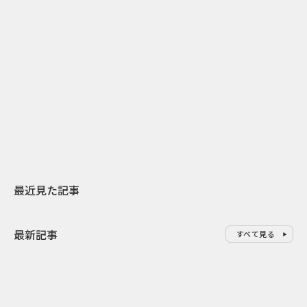
2
2026.07.31
2026.08.04
日本上陸30周年を地域の未来へ
開業25周年×
スターバックスが3県から始める
数の節目を秋
地元共創PR
USJのPR設計
最近見た記事
最新記事
すべて見る