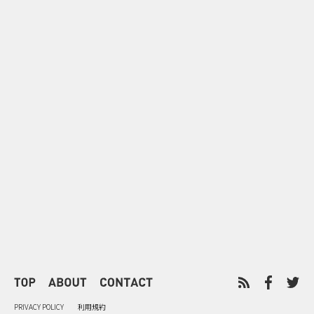
0
2026.08.10
2026.08.10
防災の日の企業PR・CSR事例10
テレビ朝日が
選｜備えを自分ごと化し日常習
サントリーC
慣へつなげる企画のヒント
テンツ化する
PRIVACY POLICY
利用規約