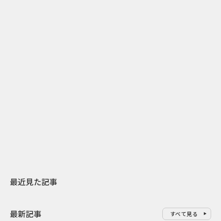
2
2026.07.31
2026.08.04
日本上陸30周年を地域の未来へ
開業25周年×
スターバックスが3県から始める
数の節目を秋
地元共創PR
USJのPR設計
最近見た記事
最新記事
すべて見る