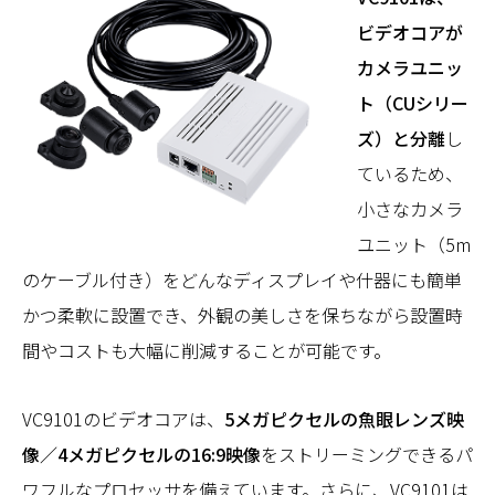
ビデオコアが
カメラユニッ
ト（CUシリー
ズ）と分離
し
ているため、
小さなカメラ
ユニット（5m
のケーブル付き）をどんなディスプレイや什器にも簡単
かつ柔軟に設置でき、外観の美しさを保ちながら設置時
間やコストも大幅に削減することが可能です。
VC9101のビデオコアは、
5メガピクセルの魚眼レンズ映
像／4メガピクセルの16:9映像
をストリーミングできるパ
ワフルなプロセッサを備えています。さらに、VC9101は