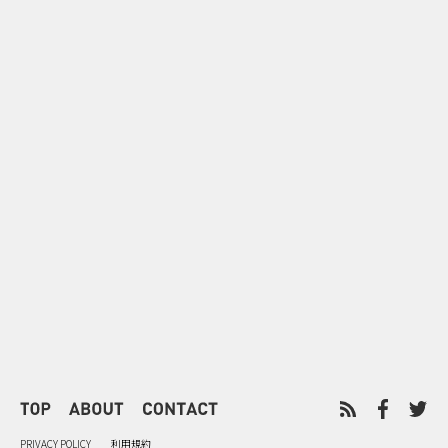
0
2026.08.06
2026.08.06
似合うかわからない不安をAIで
配って終わら
先回り mevuとJUNO HAIRの来
ビスコの実売
店前体験
リング
PRIVACY POLICY
利用規約