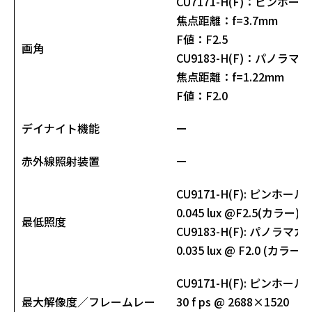
CU7171-H(F)
：ピンホール
焦点距離：f=3.7mm
F値：F2.5
画角
CU9183-H(F)
：パノラマカ
焦点距離：f=1.22mm
F値：F2.0
デイナイト機能
ー
赤外線照射装置
ー
CU9171-H(F)
: ピンホール
0.045 lux @F2.5(カラー)
最低照度
CU9183-H(F)
: パノラマカ
0.035 lux @ F2.0 (カラー)
CU9171-H(F)
: ピンホール
最大解像度／フレームレー
30 f ps @ 2688×1520