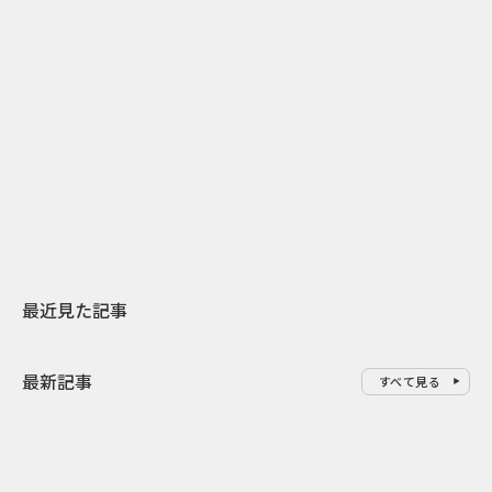
2
2026.07.31
2026.07.29
日本上陸30周年を地域の未来へ
AIモデルが「
スターバックスが3県から始める
登場 伝統I
地元共創PR
わせた広告事
最近見た記事
最新記事
すべて見る