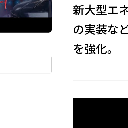
新大型エ
の実装な
を強化。