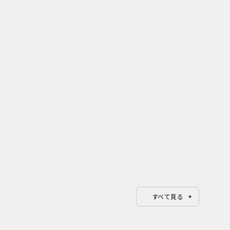
2026.08.04
202
年ぶり
開業25周年×ホラー15周年！ 複
薬味
EWク
数の節目を秋の熱狂へ変える
｜上
USJのPR設計
ろし
すべて見る