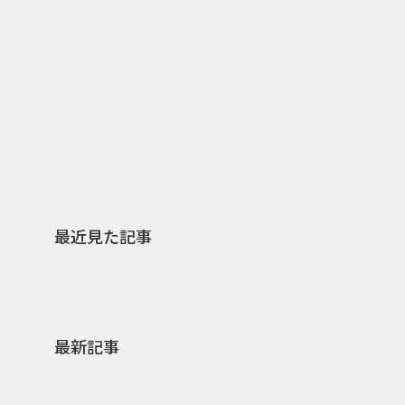
2026.07.31
2026.
日本上陸30周年を地域の未来へ
AIモ
スターバックスが3県から始める
登場 
地元共創PR
わせた
最近見た記事
最新記事