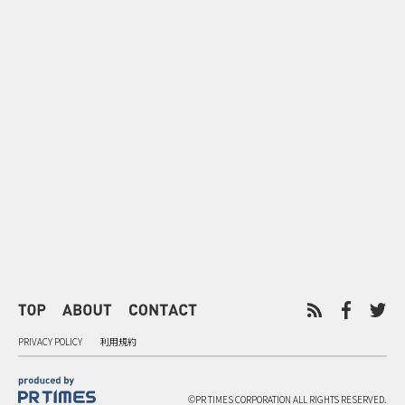
0
2026.08.08
2026.08.08
令和8年8月8日の“8並び”を1日
“蛇口からみ
限りの祭に 叡山電鉄が八瀬で仕
谷で！ファン
掛ける科学と縁日
ご当地体験で
PRIVACY POLICY
利用規約
©PR TIMES CORPORATION ALL RIGHTS RESERVED.