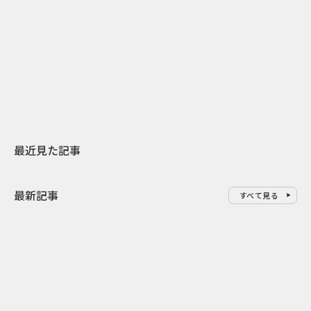
2026.07.31
2026.07.30
日本上陸30周年を地域の未来へ
おかっぱから
スターバックスが3県から始める
の大刷新 THE
地元共創PR
レラップ新C
最近見た記事
最新記事
すべて見る