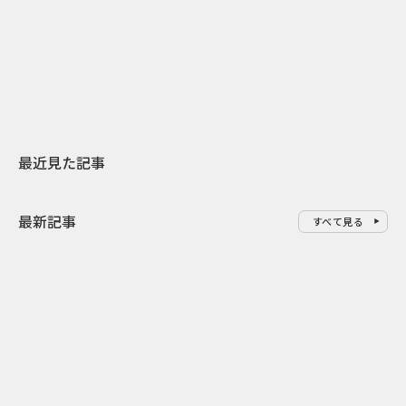
日本上陸30周年を地域の未来へ
おかっぱから
スターバックスが3県から始める
の大刷新 THE
地元共創PR
レラップ新C
最近見た記事
最新記事
すべて見る