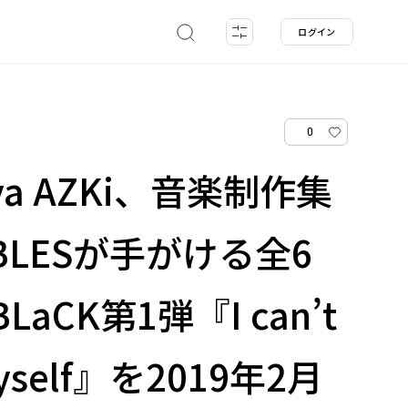
ログイン
0
 Diva AZKi、音楽制作集
BLESが手がける全6
BLaCK第1弾『I can’t
myself』を2019年2月