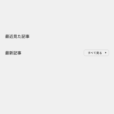
地元共創PR
レラップ新C
最近見た記事
最新記事
すべて見る
0