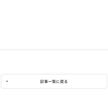
記事一覧に戻る