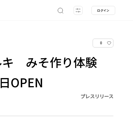
ログイン
0
ルキ みそ作り体験
日OPEN
プレスリリース