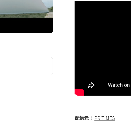
配信元：
PR TIMES