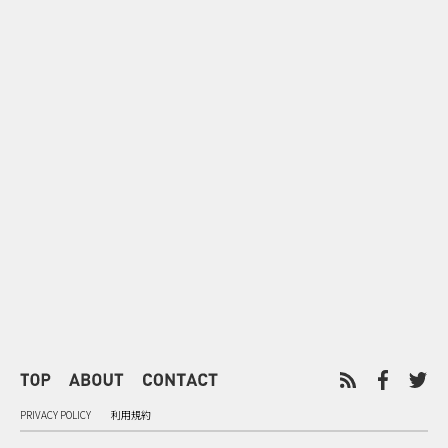
0
2026.08.06
2026.08.06
配って終わらせない とくし丸×
バーガーをコ
ビスコの実売につなげるサンプ
クドナルドが
リング
ンチ需要”
PRIVACY POLICY
利用規約