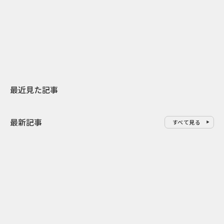
日本上陸30周年を地域の未来へ
AIモデルが「
スターバックスが3県から始める
登場 伝統I
地元共創PR
わせた広告事
最近見た記事
最新記事
すべて見る