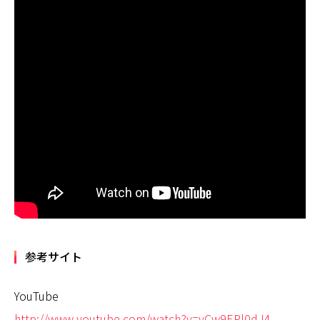
参考サイト
YouTube
http://www.youtube.com/watch?v=vCw9EPl0dJ4