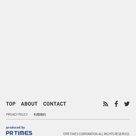
0
2026.08.07
2026.08.07
ゲームの新エリアが横浜に出
「試乗」の常
現！『ぽこ あ ポケモン』みなと
体験型マーケ
みらいジャック
PRIVACY POLICY
利用規約
©PR TIMES CORPORATION ALL RIGHTS RESERVED.