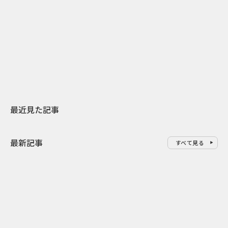
2026.07.31
2026.07.29
日本上陸30周年を地域の未来へ
AIモデルが「
スターバックスが3県から始める
登場 伝統I
地元共創PR
わせた広告事
最近見た記事
最新記事
すべて見る