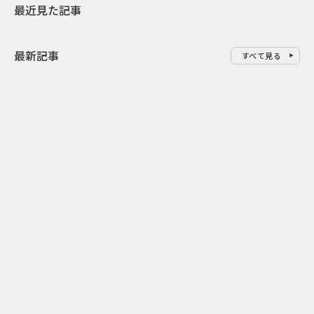
最近見た記事
最新記事
すべて見る
0
2026.08.09
2026.08.08
「水の先をつくれ」インフラを
令和8年8月8
支える会社が水の日に掲げたブ
限りの祭に 
ランド広告
掛ける科学と