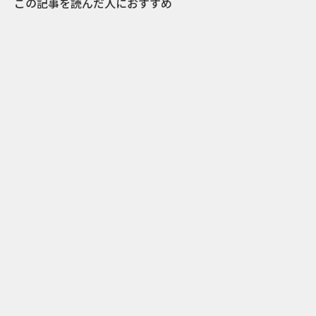
この記事を読んだ人におすすめ
0
2016.11.24
桃井かおり&本田翼親子が“おでん”でカンパ
イ！その変りダネが美味しそうなアサヒCM