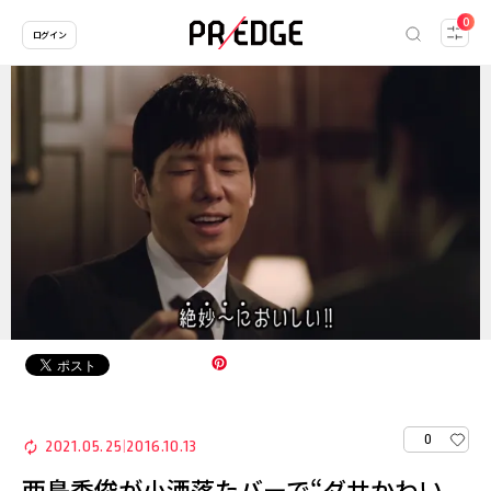
0
ログイン
0
2021.05.25
2016.10.13
|
西島秀俊が小洒落たバーで“ダサかわい