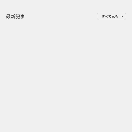
最新記事
すべて見る
0
2026.08.07
2026.08.07
ゲームの新エリアが横浜に出
「試乗」の常
現！『ぽこ あ ポケモン』みなと
体験型マーケ
みらいジャック