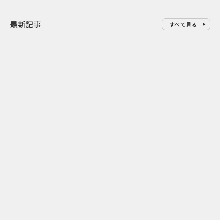
最新記事
すべて見る
0
2026.08.07
2026.08.07
ゲームの新エリアが横浜に出
「試乗」の常
現！『ぽこ あ ポケモン』みなと
体験型マーケ
みらいジャック