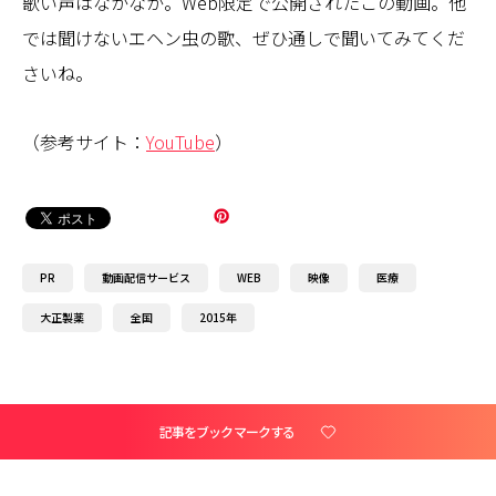
歌い声はなかなか。Web限定で公開されたこの動画。他
では聞けないエヘン虫の歌、ぜひ通しで聞いてみてくだ
さいね。
（参考サイト：
YouTube
）
PR
動画配信サービス
WEB
映像
医療
大正製薬
全国
2015年
記事をブックマークする