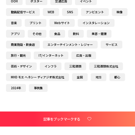
OOH
ポスター
交通広告
イベント
動画配信サービス
WEB
SNS
アンビエント
映像
音楽
プリント
Webサイト
インスタレーション
アプリ
その他
食品
飲料
美容・健康
商業施設・飲食店
エンターテインメント・レジャー
サービス
旅行・観光
IT/インターネット
広告・出版
芸術・デザイン
インフラ
三和酒類
三和酒類株式会社
MHD モエ ヘネシー ディアジオ株式会社
全国
地方
都心
2024年
事例集
記事をブックマークする