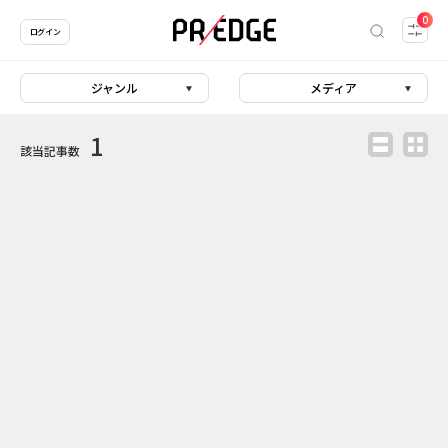
0
ログイン
ジャンル
メディア
1
該当記事数