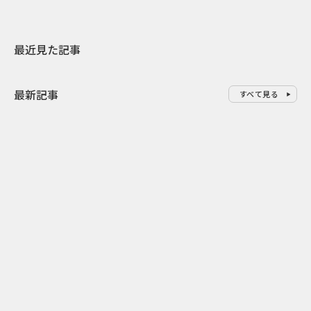
最近見た記事
最新記事
すべて見る
0
2026.08.08
2026.08.08
令和8年8月8日の“8並び”を1日
“蛇口からみ
限りの祭に 叡山電鉄が八瀬で仕
谷で！ファン