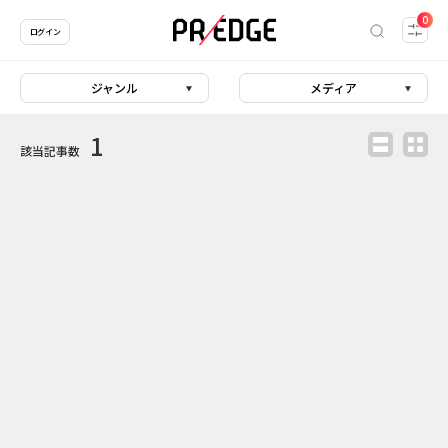
0
ログイン
ジャンル
メディア
1
該当記事数