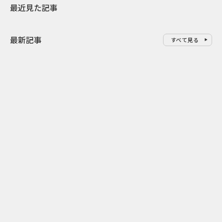
最近見た記事
最新記事
すべて見る
0
2026.08.09
2026.08.08
「水の先をつくれ」インフラを
令和8年8月8
支える会社が水の日に掲げたブ
限りの祭に 
ランド広告
掛ける科学と