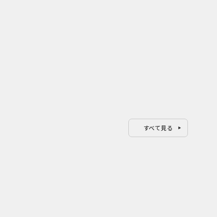
すべて見る